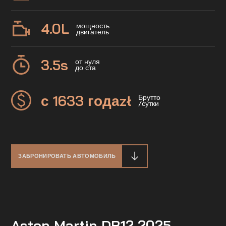
4.0
L
мощность
двигатель
3.5
s
от нуля
до ста
с 1633 года
zł
Брутто
/сутки
ЗАБРОНИРОВАТЬ АВТОМОБИЛЬ
Aston Martin DB12 2025 —