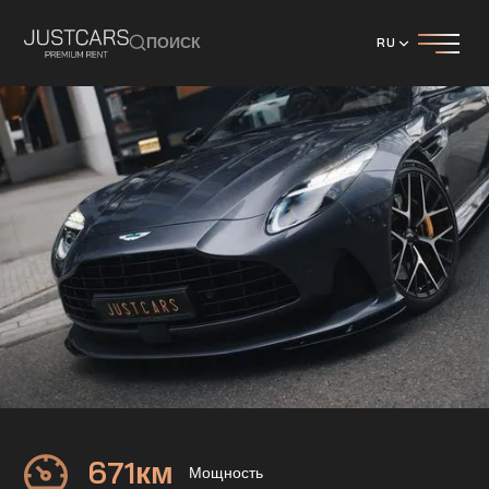
ПОИСК
RU
Aston Martin
DB12
671
км
Мощность