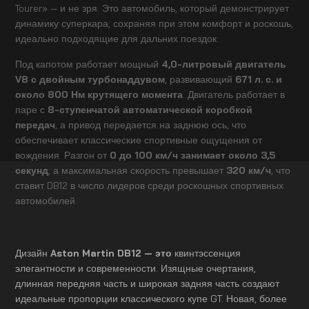
Tourer» — и не зря. Это автомобиль, который демонстрирует
динамику суперкара, сохраняя при этом комфорт и роскошь,
идеально подходящие для дальних поездок.
Под капотом работает мощный
4,0-литровый двигатель
V8 с двойным турбонаддувом
, развивающий
671 л. с. и
около 800 Нм крутящего момента
. Двигатель работает в
паре с
8-ступенчатой автоматической коробкой
передач
, а привод передается на заднюю ось, что
обеспечивает классические спортивные ощущения от
вождения. Разгон от
0 до 100 км/ч занимает около 3,5
секунд
, а максимальная скорость превышает
320 км/ч
, что
ставит DB12 в число лидеров среди роскошных спортивных
автомобилей.
Дизайн
Aston Martin DB12 — это
квинтэссенция
элегантности и современности. Изящные очертания,
длинная передняя часть и широкая задняя часть создают
идеальные пропорции классического купе GT. Новая, более