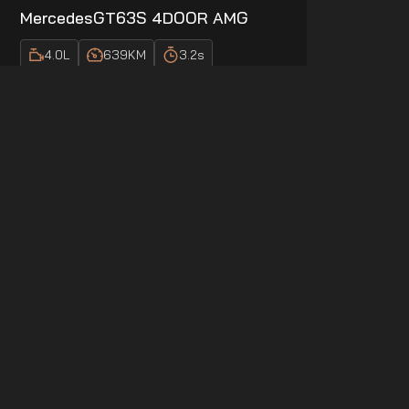
Mercedes
GT63S 4DOOR AMG
4.0
L
639
KM
3.2
s
ПОДРОБНЕЕ
ВЫГОДНАЯ СДЕЛКА
10%
СКИДКИ НА КАЖДУЮ АРЕНДУ