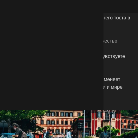
просто аренда автомобиля. Это путешествия,
продуманные до мелочей: от первого телефонного
звонка, через маршрут и отель, до последнего тоста в
месте назначения.
Каждая поездка — это ограниченное количество
участников, индивидуальный подход и
автомобильная обстановка, которую вы чувствуете
на каждом километре пути.
Это не просто поездки, это опыт, который меняет
ваше представление о вождении, роскоши и мире.