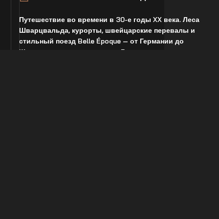
Путешествие во времени в 30-е годы XX века. Леса
Шварцвальда, курорты, швейцарские перевалы и
стильный поезд Belle Époque — от Германии до
Женевского озера и курорта Гштаад.
Это путешествие для тех, кто любит элегантность
старинных курортов, спокойную роскошь и
автомобилизм в роли гида по европейской истории.
СКАЧАТЬ БРОШЮРУ О ПОЕЗДКЕ
Программа включает в себя,
среди прочего: