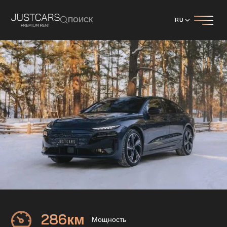
ПОИСК
RU
Audi
A6 Sportback e-tron
286
км
Мощность