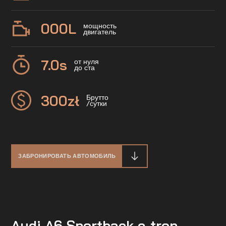
000
L
мощность
двигатель
7.0
s
от нуля
до ста
300
zł
Брутто
/сутки
ЗАБРОНИРОВАТЬ АВТОМОБИЛЬ
Audi A6 Sportback e-tron —