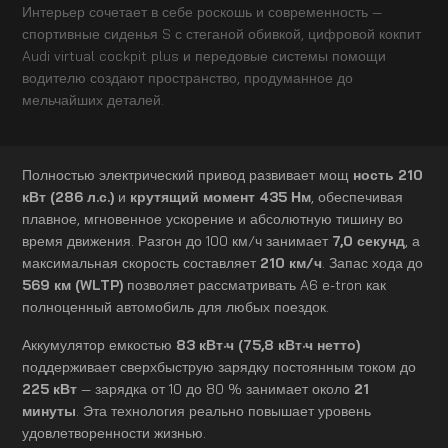
Интерьер сочетает в себе роскошь и современность —
спортивные сиденья S с стеганой обивкой, цифровой кокпит
Audi virtual cockpit plus и передовые системы помощи
водителю создают пространство, продуманное до
мельчайших деталей.
Полностью электрический привод развивает мощ
ность 210
кВт (286 л.с.)
и
крутящий момент 435 Нм
, обеспечивая
плавное, мгновенное ускорение и абсолютную тишину во
время движения. Разгон до 100 км/ч занимает
7,0 секунд
, а
максимальная скорость составляет
210 км/ч
. Запас хода до
569 км (WLTP)
позволяет рассматривать A6 e-tron как
полноценный автомобиль для любых поездок.
Аккумулятор емкостью
83 кВт·ч (75,8 кВт·ч нетто)
поддерживает сверхбыструю зарядку постоянным током до
225 кВт
— зарядка от 10 до 80 % занимает около
21
минуты
. Эта технология реально повышает уровень
удовлетворенности жизнью.