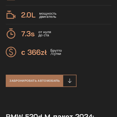
2.0
L
мощность
двигатель
7.3
s
от нуля
до ста
с 366
zł
Брутто
/сутки
ЗАБРОНИРОВАТЬ АВТОМОБИЛЬ
BMW 520d M-пакет 2024: