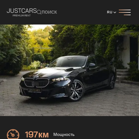
ПОИСК
RU
BMW
520d M-пакет
197
км
Мощность