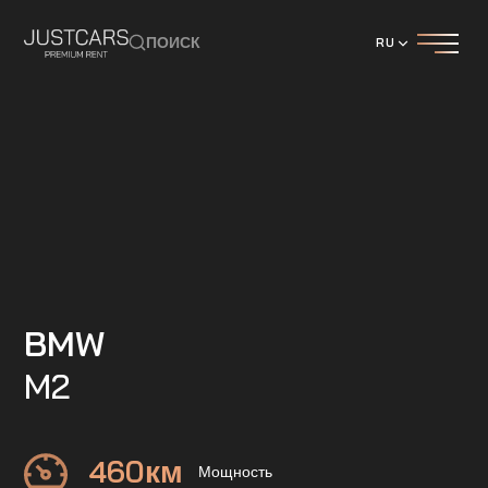
ПОИСК
RU
BMW
M2
460
км
Мощность