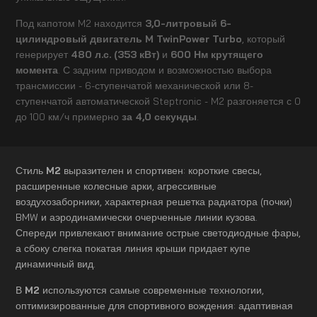
Под капотом M2 находится
3,0-литровый 6-
цилиндровый двигатель M TwinPower Turbo
, который
генерирует
480 л.с. (353 кВт)
и
600 Нм крутящего
момента
. С задним приводом и возможностью выбора
трансмиссии - 6-ступенчатой механической или 8-
ступенчатой автоматической Steptronic - M2 разгоняется с 0
до 100 км/ч примерно
за 4,0 секунды
.
Стиль
M2
выразителен и спортивен: короткие свесы,
расширенные колесные арки, агрессивные
воздухозаборники, характерная решетка радиатора (почки)
BMW и аэродинамически очерченные линии кузова.
Спереди привлекают внимание острые светодиодные фары,
а сбоку слегка покатая линия крыши придает купе
динамичный вид.
В
M2
используются самые современные технологии,
оптимизированные для спортивного вождения: адаптивная