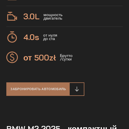
3.0
L
мощность
двигатель
4.0
s
от нуля
до ста
от 500
zł
Брутто
/сутки
ЗАБРОНИРОВАТЬ АВТОМОБИЛЬ
BMW M2 2025 - компактный