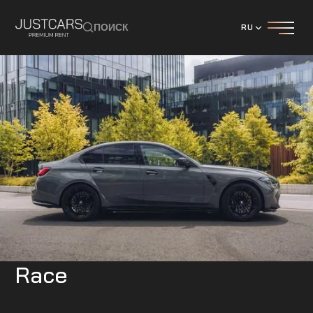
ПОИСК
RU
BMW
M3 Competition Пакет
Race