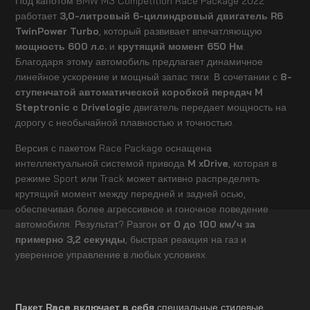
Под капотом BMW M3 Competition Race Package 2022
работает
3,0-литровый 6-цилиндровый двигатель R6
TwinPower Turbo
, который развивает впечатляющую
мощность 600 л.с.
и
крутящий момент 650 Нм
.
Благодаря этому автомобиль предлагает динамичное
линейное ускорение и мощный запас тяги. В сочетании с
8-
ступенчатой автоматической коробкой передач M
Steptronic с Drivelogic
двигатель передает мощность на
дорогу с необычайной плавностью и точностью.
Версия с пакетом Race Package оснащена
интеллектуальной системой привода
M xDrive
, которая в
режиме Sport или Track может активно распределять
крутящий момент между передней и задней осью,
обеспечивая более агрессивное и гоночное поведение
автомобиля. Результат? Разгон
от 0 до 100 км/ч за
примерно 3,2 секунды
, быстрая реакция на газ и
уверенное управление в любых условиях.
Пакет Race включает в себя
специальные стилевые