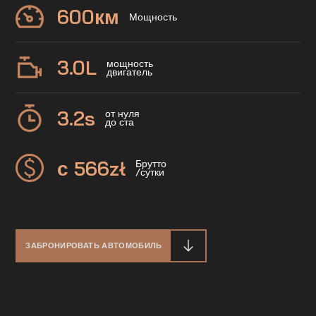
600
км
Мощность
3.0
L
мощность
двигатель
3.2
s
от нуля
до ста
с 566
zł
Брутто
/сутки
ЗАБРОНИРОВАТЬ АВТОМОБИЛЬ