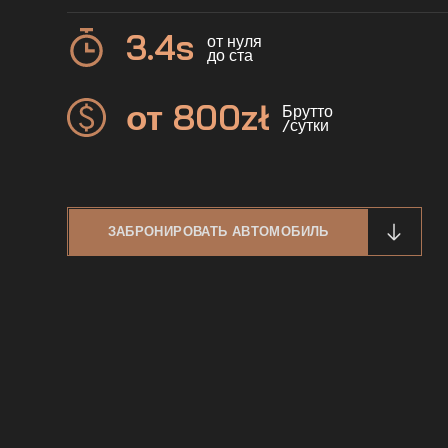
3.4
s
от нуля
до ста
от 800
zł
Брутто
/сутки
ЗАБРОНИРОВАТЬ АВТОМОБИЛЬ