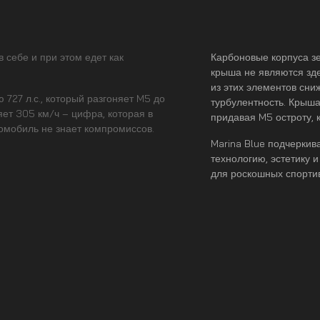
 себе и при этом едет как
Карбоновые корпуса з
крыша не являются зд
из этих элементов сни
727 л.с., который разгоняет M5 до
турбулентность. Крыша
яет 305 км/ч – цифра, которая в
придавая M5 остроту, 
томобиль не знает компромиссов.
Marina Blue подчеркив
технологию, эстетику 
для роскошных спорти