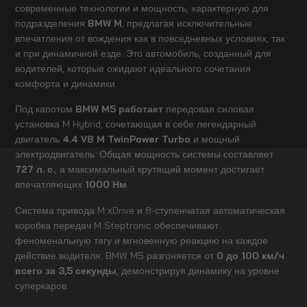
современные технологии и мощность, характерную для
подразделения
BMW M
, предлагая исключительные
впечатления от вождения как в повседневных условиях, так
и при динамичной езде. Это автомобиль, созданный для
водителей, которые ожидают идеального сочетания
комфорта и динамики.
Под капотом
BMW M5 работает
передовая силовая
установка M Hybrid, сочетающая в себе легендарный
двигатель
4.4 V8 M TwinPower Turbo
и мощный
электродвигатель. Общая мощность системы составляет
727 л. с.
, а максимальный крутящий момент достигает
впечатляющих
1000 Нм
.
Система привода M xDrive и 8-ступенчатая автоматическая
коробка передач M Steptronic обеспечивают
феноменальную тягу и мгновенную реакцию на каждое
действие водителя. BMW M5 разгоняется от
0 до 100 км/ч
всего за 3,5 секунды
, демонстрируя динамику на уровне
суперкаров.