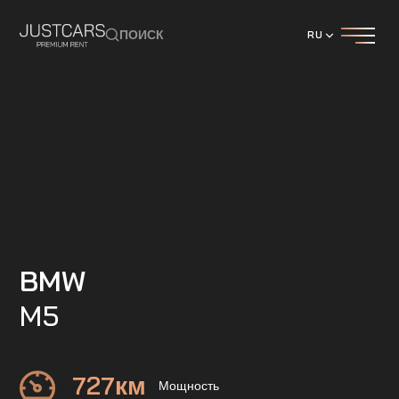
ПОИСК
RU
BMW
M5
727
км
Мощность