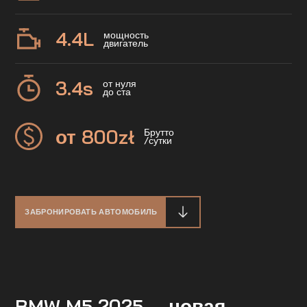
4.4
L
мощность
двигатель
3.4
s
от нуля
до ста
от 800
zł
Брутто
/сутки
ЗАБРОНИРОВАТЬ АВТОМОБИЛЬ
BMW M5 2025 — новая