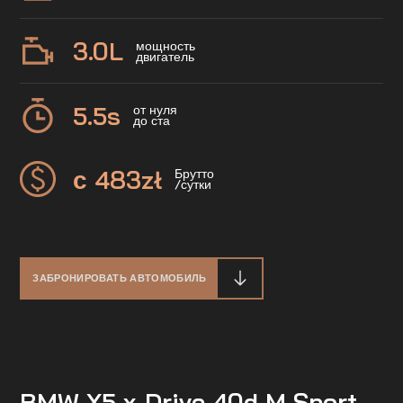
3.0
L
мощность
двигатель
5.5
s
от нуля
до ста
с 483
zł
Брутто
/сутки
ЗАБРОНИРОВАТЬ АВТОМОБИЛЬ
BMW X5 x-Drive 40d M Sport