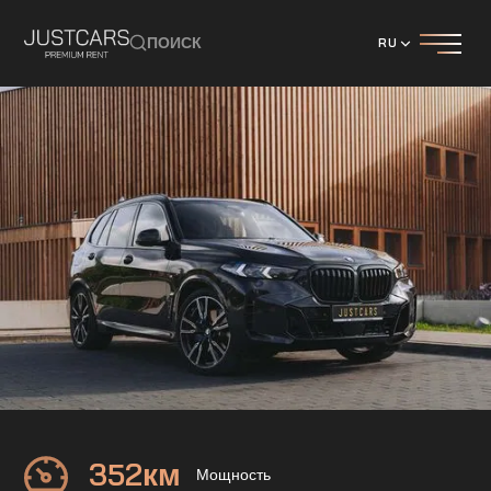
ПОИСК
RU
BMW
X5 xDrive40d M Sport
352
км
Мощность