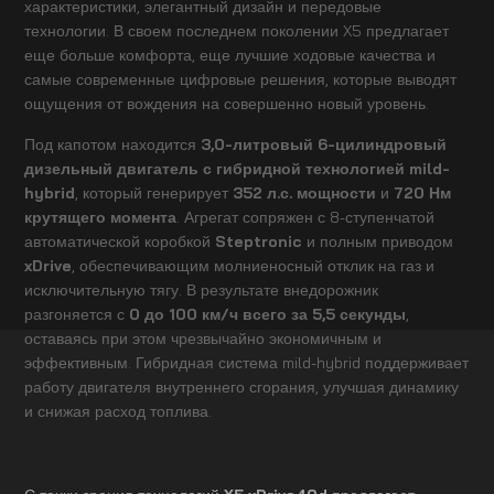
характеристики, элегантный дизайн и передовые
технологии. В своем последнем поколении X5 предлагает
еще больше комфорта, еще лучшие ходовые качества и
самые современные цифровые решения, которые выводят
ощущения от вождения на совершенно новый уровень.
Под капотом находится
3,0-литровый 6-цилиндровый
дизельный двигатель с гибридной технологией mild-
hybrid
, который генерирует
352 л.с. мощности
и
720 Нм
крутящего момента
. Агрегат сопряжен с 8-ступенчатой
автоматической коробкой
Steptronic
и полным приводом
xDrive
, обеспечивающим молниеносный отклик на газ и
исключительную тягу. В результате внедорожник
разгоняется с
0 до 100 км/ч всего за 5,5 секунды
,
оставаясь при этом чрезвычайно экономичным и
эффективным. Гибридная система mild-hybrid поддерживает
работу двигателя внутреннего сгорания, улучшая динамику
и снижая расход топлива.