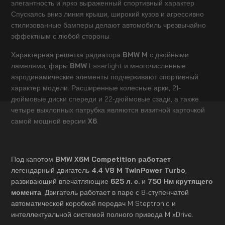
элегантность и ярко выраженный спортивный характер.
Спускаясь вниз линия крыши, широкий кузов и агрессивно
стилизованные бамперы делают автомобиль чрезвычайно
эффектным с любой стороны.
Характерная решетка радиатора
BMW M
с двойными
ламелями, фары
BMW
Laserlight и многочисленные
аэродинамические элементы подчеркивают спортивный
характер модели. Расширенные колесные арки, 21-
дюймовые диски спереди и 22-дюймовые сзади, а также
четыре выхлопных патрубка являются визитной карточкой
самой мощной версии
X6
.
Под капотом
BMW X6M Competition работает
легендарный двигатель
4.4 V8 M TwinPower Turbo
,
развивающий впечатляющие
625 л. с.
и
750 Нм крутящего
момента
. Двигатель работает в паре с 8-ступенчатой
автоматической коробкой передач M Steptronic и
интеллектуальной системой полного привода M xDrive.