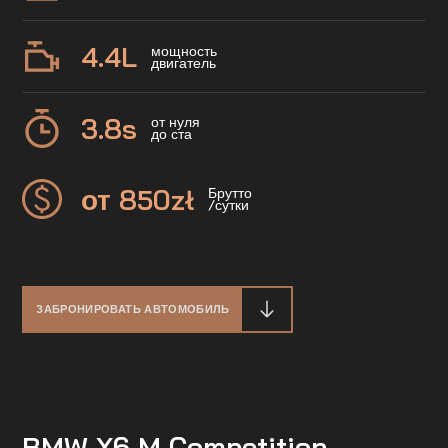
4.4
L
мощность
двигатель
3.8
s
от нуля
до ста
от 850
zł
Брутто
/сутки
ЗАБРОНИРОВАТЬ АВТОМОБИЛЬ
BMW X6 M Competition —