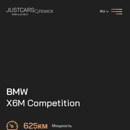
ПОИСК
RU
BMW
X6M Competition
625
км
Мощность