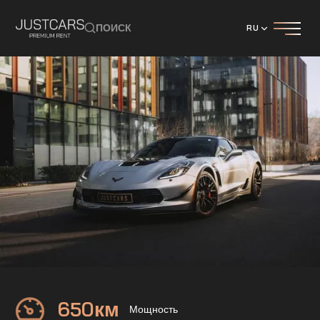
ПОИСК
RU
Chevrolet
Corvette C7 Z06
650
км
Мощность