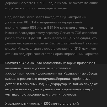
дорогах, Corvette C7 Z06 - одна из самых захватывающих
моделей в истории легендарной марки.
Под капотом этого зверя находится
6,2-литровый
двигатель V8 LT4 с наддувом
, генерирующий
впечатляющие
659 л.с. и 881 Нм крутящего момента
.
Именно благодаря этому агрегату Corvette Z06 способен
разогнаться с
0 до 100 км/ч всего за 2,95 секунды
, что
делает его одним из самых быстрых автомобилей в своем
классе. Максимальная скорость составляет
315 км/ч
, что
отлично подчеркивает его трек-ориентированный характер.
Corvette C7 Z06
- это автомобиль, который привлекает
внимание своим мускулистым силуэтом и
аэродинамическими дополнениями. Расширенные обводы
кузова, агрессивные
воздухозаборники
, карбоновые
детали и массивный задний диффузор не только придают
ему гоночный вид, но и увеличивают прижимную силу и
улучшают охлаждение двигателя и тормозов.
Характерными чертами
Z06
являются
легкий