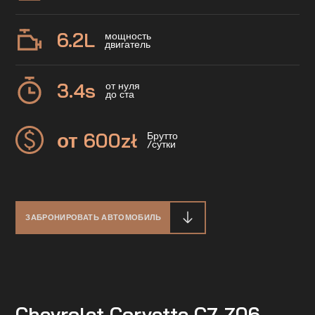
6.2
L
мощность
двигатель
3.4
s
от нуля
до ста
от 600
zł
Брутто
/сутки
ЗАБРОНИРОВАТЬ АВТОМОБИЛЬ
Chevrolet Corvette C7 Z06 -