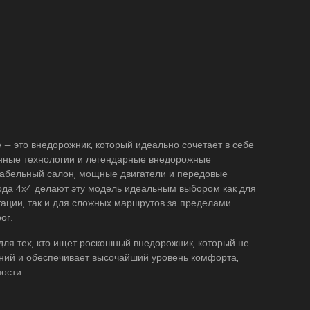
e
— это внедорожник, который идеально сочетает в себе
енные технологии и легендарные внедорожные
абельный салон, мощные двигатели и передовые
ода 4x4 делают эту модель идеальным выбором как для
тации, так и для сложных маршрутов за пределами
ог.
ля тех, кто ищет роскошный внедорожник, который не
аний и обеспечивает высочайший уровень комфорта,
ости.