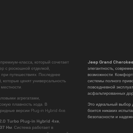
премиум-класса, который сочетает
Jeep Grand Cheroke
p с роскошной отделкой,
элегантность, соврем
 при путешествиях. Последнее
возможности. Комфорт
, которые ценят универсальность
системы полного прив
 местности.
повседневной эксплуа
асфальтированных дор
ловыми агрегатами,
окую плавность хода. В
Это идеальный выбор д
идные версии Plug-in Hybrid 4xe.
боится никаких испыт
безопасности и надежн
2.0 Turbo Plug-in Hybrid 4xe
,
37 Нм
. Система работает в