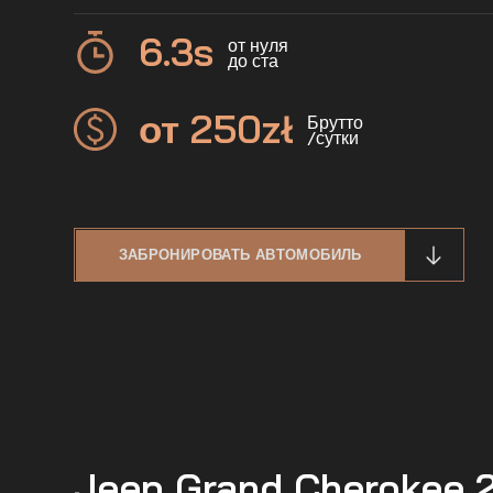
6.3
s
от нуля
до ста
от 250
zł
Брутто
/сутки
ЗАБРОНИРОВАТЬ АВТОМОБИЛЬ
Jeep Grand Cherokee 