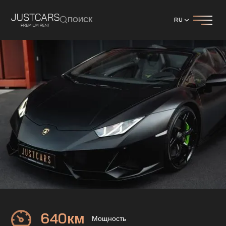
ПОИСК
RU
LAMBORGHINI
HURACAN EVO SPYDER
640
км
Мощность