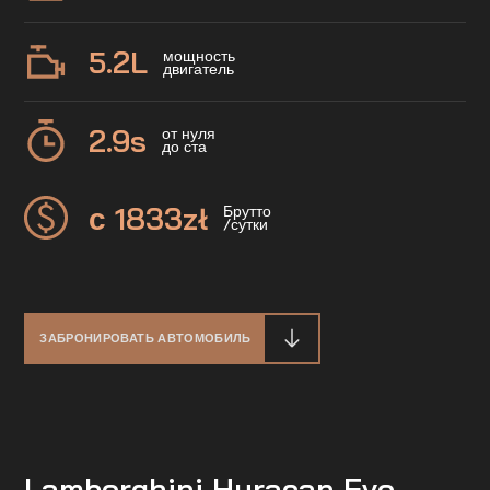
5.2
L
мощность
двигатель
2.9
s
от нуля
до ста
с 1833
zł
Брутто
/сутки
ЗАБРОНИРОВАТЬ АВТОМОБИЛЬ
Lamborghini Huracan Evo