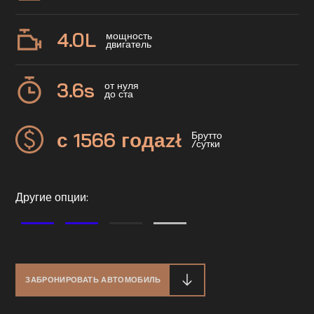
4.0
L
мощность
двигатель
3.6
s
от нуля
до ста
с 1566 года
zł
Брутто
/сутки
Другие опции:
ЗАБРОНИРОВАТЬ АВТОМОБИЛЬ