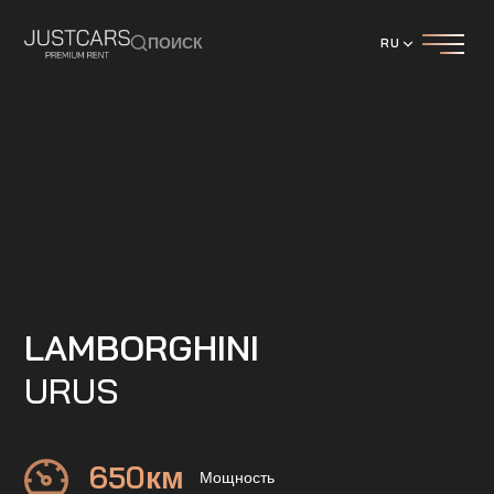
ПОИСК
RU
LAMBORGHINI
URUS
650
км
Мощность