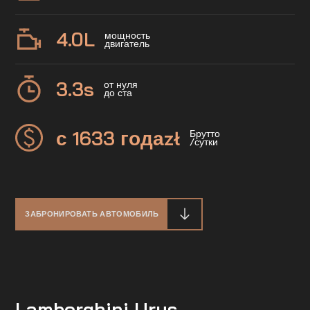
4.0
L
мощность
двигатель
3.3
s
от нуля
до ста
с 1633 года
zł
Брутто
/сутки
ЗАБРОНИРОВАТЬ АВТОМОБИЛЬ
Lamborghini Urus