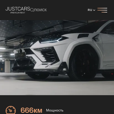
ПОИСК
RU
LAMBORGHINI
URUS Performante
666
км
Мощность