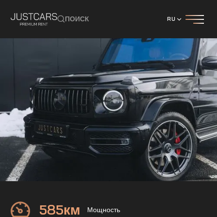
ПОИСК
RU
Mercedes
G63 55 EDITION
585
км
Мощность