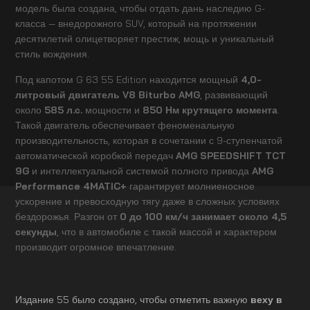
модель была создана, чтобы отдать дань наследию G-
класса — внедорожного SUV, который на протяжении
десятилетий олицетворяет престиж, мощь и уникальный
стиль вождения.
Под капотом G 63 55 Edition находится мощный
4,0-
литровый двигатель V8 Biturbo AMG
, развивающий
около
585 л.с.
мощности и
850 Нм крутящего момента
.
Такой двигатель обеспечивает феноменальную
производительность, которая в сочетании с 9-ступенчатой
автоматической коробкой передач
AMG SPEEDSHIFT TCT
9G
и интеллектуальной системой полного привода
AMG
Performance 4MATIC+
гарантирует молниеносное
ускорение и превосходную тягу даже в сложных условиях
бездорожья. Разгон от
0 до 100 км/ч занимает около 4,5
секунды
, что в автомобиле с такой массой и характером
производит огромное впечатление.
Издание 55 было создано, чтобы отметить важную
веху в