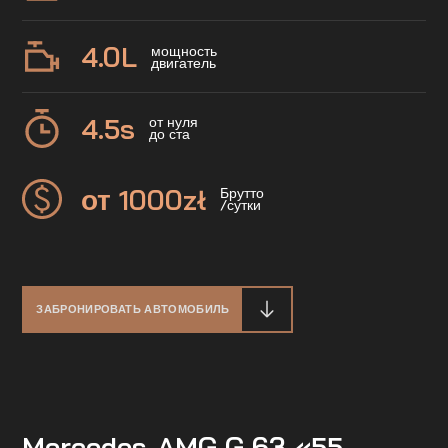
4.0
L
мощность
двигатель
4.5
s
от нуля
до ста
от 1000
zł
Брутто
/сутки
ЗАБРОНИРОВАТЬ АВТОМОБИЛЬ
Mercedes-AMG G 63 «55