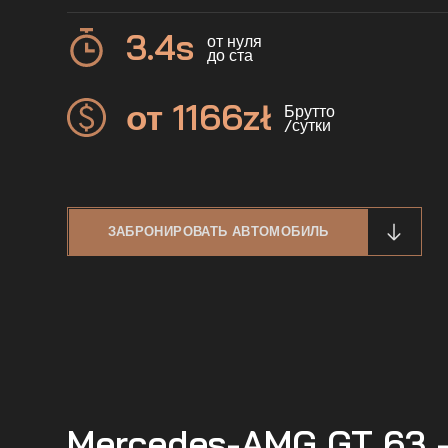
3.4
s
от нуля
до ста
от 1166
zł
Брутто
/сутки
ЗАБРОНИРОВАТЬ АВТОМОБИЛЬ
Mercedes-AMG GT 63 