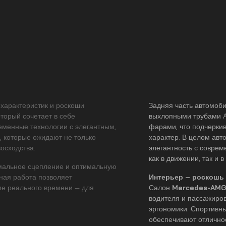
 характеристик и роскоши
Задняя часть автомоб
торый сочетает в себе
выхлопными трубами 
еменные технологии с элегантным,
фарами, что подчеркив
 которые ожидают не только
характер. В целом авт
осходства.
элегантность с совре
как в движении, так и 
мальное сцепление и оптимальную
ная работа позволяет
Интерьер – роскошь
е реального времени — для
Салон
Mercedes-AMG
водителя и пассажиро
эргономики. Спортивн
обеспечивают отличное