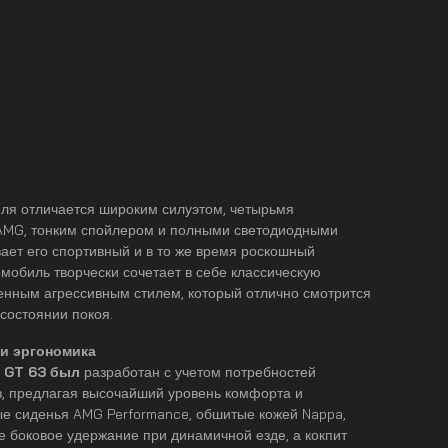
иля отличается широким силуэтом, четырьмя
AMG, тонким спойлером и полными светодиодными
ает его спортивный и в то же время роскошный
омобиль творчески сочетает в себе классическую
менным агрессивным стилем, который отлично смотрится
в состоянии покоя.
 и эргономика
 GT 63 был
разработан с учетом потребностей
в, предлагая высочайший уровень комфорта и
ые сиденья AMG Performance, обшитые кожей Nappa,
 боковое удержание при динамичной езде, а кокпит