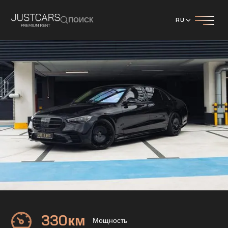
ПОИСК
RU
Mercedes
S400d 4Matic
330
км
Мощность