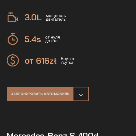
3.0
L
мощность
двигатель
5.4
s
от нуля
до ста
от 616
zł
Брутто
/сутки
ЗАБРОНИРОВАТЬ АВТОМОБИЛЬ
Mercedes-Benz S 400d