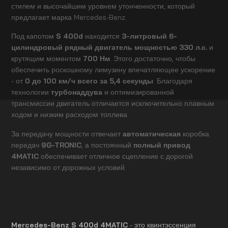
стилем и высочайшим уровнем утонченности, который
предлагает марка Mercedes-Benz.
Под капотом
S 400d
находится
3-литровый 6-
цилиндровый рядный двигатель
мощностью 330 л.с.
и
крутящим моментом
700 Нм
. Этого достаточно, чтобы
обеспечить роскошному лимузину впечатляющее ускорение
- от
0 до 100 км/ч всего за 5,4 секунды
. Благодаря
технологии
турбонаддува
и оптимизированной
трансмиссии двигатель отличается исключительно плавным
ходом и низким расходом топлива.
За передачу мощности отвечает
автоматическая
коробка
передач
9G-TRONIC
, а постоянный
полный привод
4MATIC
обеспечивает отличное сцепление с дорогой
независимо от дорожных условий.
Mercedes-Benz S 400d 4MATIC
- это квинтэссенция