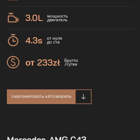
3.0
L
мощность
двигатель
4.3
s
от нуля
до ста
от 233
zł
Брутто
/сутки
ЗАБРОНИРОВАТЬ АВТОМОБИЛЬ
Mercedes-AMG C43 —