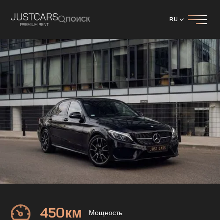
ПОИСК
RU
Mercedes
C43 AMG
450
км
Мощность