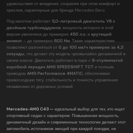
удовольствия от вождения, сохраняя при этом комфорт и
престиж, характерные для бренда Mercedes-Benz.
Под капотом работает
3,0-литровый двигатель V6 с
двойным турбонаддувом
, мощность которого в этой
версии увеличена до примерно
450 л.с.
и
крутящий
момент
— до примерно
600 Нм
. Такие характеристики
позволяют разгоняться от
0 до 100 км/ч примерно за 4,3
секунды
, что делает эту модель чрезвычайно динамичной в
своем классе. Двигатель работает в паре с
9-ступенчатой
коробкой передач AMG SPEEDSHIFT TCT
и полным
приводом
AMG Performance 4MATIC
, обеспечивая
превосходную тягу, стабильность и точность управления
независимо от дорожных условий.
Mercedes-AMG C43 —
идеальный выбор для тех, кто ищет
спортивный седан с характером. Повышенная мощность,
динамичный дизайн и современные технологии делают этот
автомобиль источником эмоций при каждой поездке, не