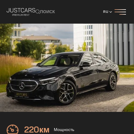
ПОИСК
RU
Mercedes
E220d 4-Matic
220
км
Мощность