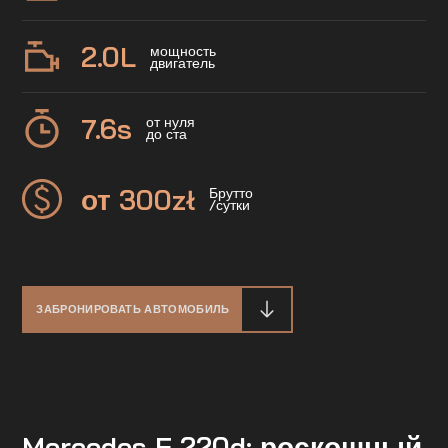
2.0
L
мощность
двигатель
7.6
s
от нуля
до ста
от 300
zł
Брутто
/сутки
ЗАБРОНИРОВАТЬ АВТОМОБИЛЬ
Mercedes E 220d: роскошный