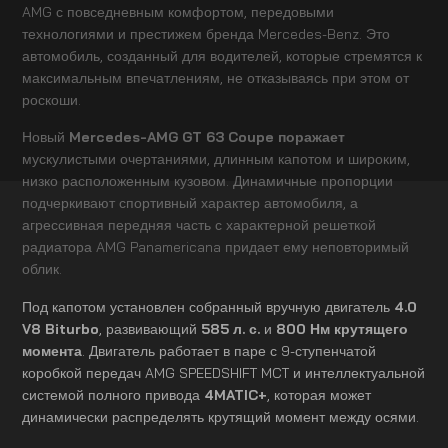
AMG с повседневным комфортом, передовыми
технологиями и престижем бренда Mercedes-Benz. Это
автомобиль, созданный для водителей, которые стремятся к
максимальным впечатлениям, не отказываясь при этом от
роскоши.
Новый
Mercedes-AMG GT 63 Coupe поражает
мускулистыми очертаниями, длинным капотом и широким,
низко расположенным кузовом. Динамичные пропорции
подчеркивают спортивный характер автомобиля, а
агрессивная передняя часть с характерной решеткой
радиатора AMG Panamericana придает ему неповторимый
облик.
Под капотом установлен собранный вручную двигатель
4.0
V8 Biturbo
, развивающий
585 л. с.
и
800 Нм крутящего
момента
. Двигатель работает в паре с 9-ступенчатой
коробкой передач AMG SPEEDSHIFT MCT и интеллектуальной
системой полного привода
4MATIC+
, которая может
динамически распределять крутящий момент между осями.