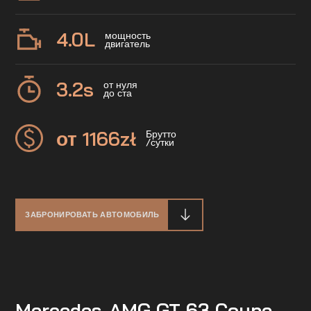
4.0
L
мощность
двигатель
3.2
s
от нуля
до ста
от 1166
zł
Брутто
/сутки
ЗАБРОНИРОВАТЬ АВТОМОБИЛЬ
Mercedes-AMG GT 63 Coupe