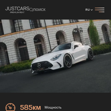
ПОИСК
RU
Mercedes
GT63 AMG Купе
585
км
Мощность