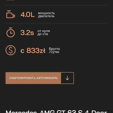
4.0
L
мощность
двигатель
3.2
s
от нуля
до ста
с 833
zł
Брутто
/сутки
ЗАБРОНИРОВАТЬ АВТОМОБИЛЬ
Mercedes-AMG GT 63 S 4-Door