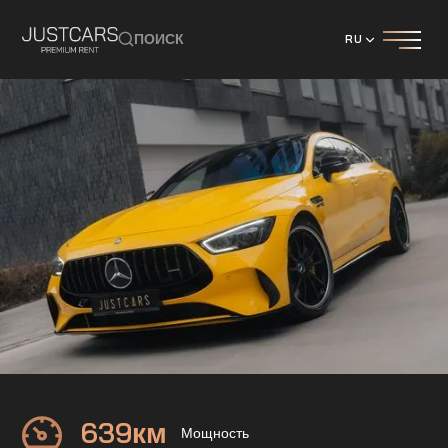
ПОИСК
RU
Mercedes
GT63S 4DOOR AMG
639
км
Мощность