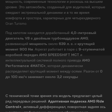
мощность, современные технологии и роскошь на высшем
уровне. Это автомобиль, созданный для водителей, которые
ожидают экстремальной динамики и в то же время
комфорта и простора, характерных для четырехдверного
Gran Turismo.
Под капотом находится доработанный
4,0-литровый
двигатель V8 с двойным турбонаддувом AMG
,
развивающий
мощность
около
639 л. с.
и
крутящий
момент 900 Нм
. Агрегат работает в паре с
9-ступенчатой
коробкой передач AMG SPEEDSHIFT MCT
и
интеллектуальной системой полного привода
AMG
Performance 4MATIC+
, которая динамически
распределяет крутящий момент между осями. Разгон от
0
до 100 км/ч занимает около 3,2 секунды
С технической точки зрения эта модель предлагает целый
ряд передовых решений.
Адаптивная подвеска AMG Ride
Control+
, активный дифференциал, поворотная задняя ось