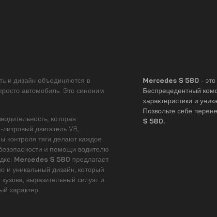
ть и дизайн объединяются в
Mercedes S 580
- эт
просто автомобиль. Это синоним
Беспрецедентный комф
.
характеристики и уник
Позвольте себе перене
водительность, которая
S 580.
-литровый двигатель V8,
ы контроля тяги делают каждое
безопасности и помощи водителю
дке.
Mercedes S 580
предлагает
но и уникальный дизайн, который
кузова, выразительный силуэт и
й характер.