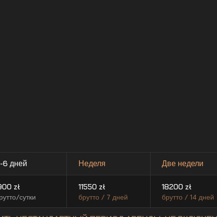
-6 дней
Неделя
Две недели
900
zł
11550
zł
18200
zł
рутто/сутки
брутто / 7 дней
брутто / 14 дней