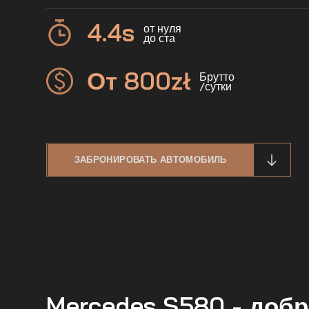
4.4
s
от нуля
до ста
От 800
zł
Брутто
/сутки
ЗАБРОНИРОВАТЬ АВТОМОБИЛЬ
Mercedes S580 - доб