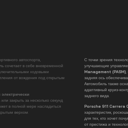
ортивного автоспорта,
С точки зрения техно
ль сочетает в себе вневременной
улучшающие управляе
исключительными ходовыми
Management (PASM)
,
тления от вождения под открытым
задняя ось обеспечива
Автомобиль также осн
адаптивный круиз-конт
я
электрически
заднего вида.
 или закрыть за несколько секунд
ожет в полной мере насладиться
Porsche 911 Carrera 
крытым верхом.
характеристик, роскош
для тех, кто хочет по
от престижа и техноло