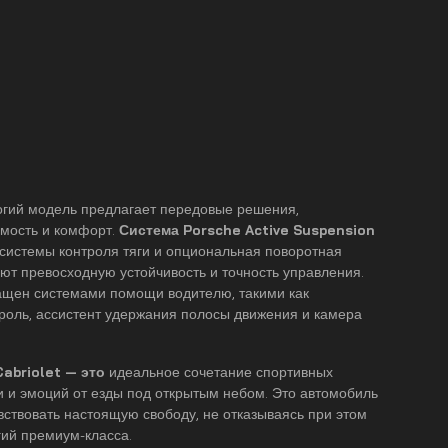
логий модель предлагает передовые решения,
мость и комфорт.
Система Porsche Active Suspension
 системы контроля тяги и опциональная поворотная
ют превосходную устойчивость и точность управления.
ащен системами помощи водителю, такими как
роль, ассистент удержания полосы движения и камера
Cabriolet — это
идеальное сочетание спортивных
и и эмоций от езды под открытым небом. Это автомобиль
чувствовать настоящую свободу, не отказываясь при этом
гий премиум-класса.