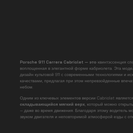
Porsche 911 Carrera Cabriolet — это
квинтэссенция сп
воплощенная в элегантной форме кабриолета. Эта моде
дизайн культовой 911 с современными технологиями и 
качествами, предлагая при этом непревзойденные впеча
небом.
Одним из ключевых элементов версии Cabriolet являетс
складывающийся мягкий верх
, который можно открыть
— даже во время движения. Благодаря этому водитель м
звуком двигателя и неповторимой атмосферой езды с от