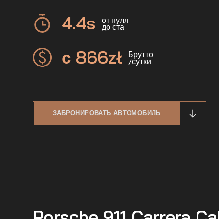
4.4
s
от нуля
до ста
с 866
zł
Брутто
/сутки
ЗАБРОНИРОВАТЬ АВТОМОБИЛЬ
Porsche 911 Carrera Ca