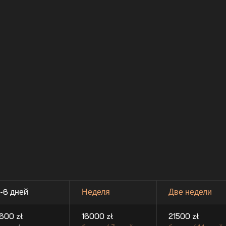
-6 дней
Неделя
Две недели
600
zł
16000
zł
21500
zł