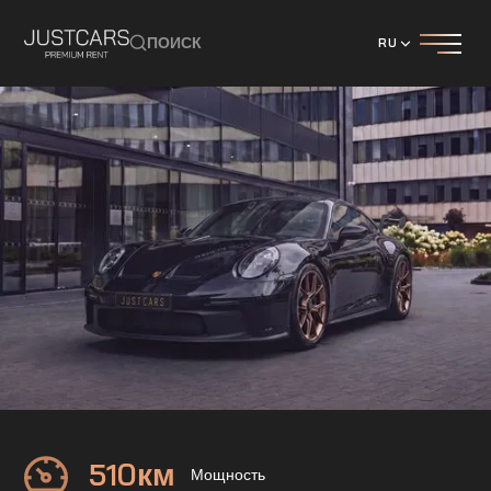
ПОИСК
RU
Porsche
911 GT3
510
км
Мощность