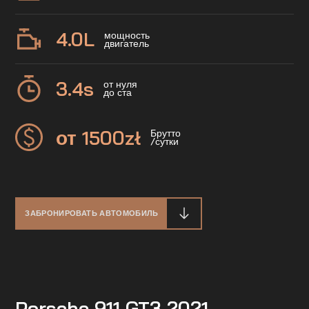
4.0
L
мощность
двигатель
3.4
s
от нуля
до ста
от 1500
zł
Брутто
/сутки
ЗАБРОНИРОВАТЬ АВТОМОБИЛЬ
Porsche 911 GT3 2021 —