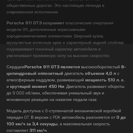
общественных дорогах. Это настоящая легенда в
современном исполнении.
Porsche 911 GT3 сохраняет
классические очертания
модели 911, дополненные агрессивными
аэродинамическими элементами. Широкий кузов,
мускулистые колесные арки и характерный задний спойлер
подчеркивают гоночный характер автомобиля и
увеличивают прижимную силу на высоких скоростях.
Сердцем
Porsche 911 GT3 является
высокооборотистый
6-
цилиндровый оппозитный
двигатель
объемом 4,0 л
с
атмосферным наддувом, развивающий
мощность 510 л. с.
и
крутящий момент 450 Нм
. Двигатель развивает обороты
до 9 000 об/мин, обеспечивая уникальный звук и
мгновенную реакцию на нажатие педали газа.
Модель доступна с 6-ступенчатой механической коробкой
передач GT. В версии с PDK автомобиль разгоняется от
0 до
100 км/ч за 3,4 секунды
, а максимальная скорость
составляет
311 км/ч
.