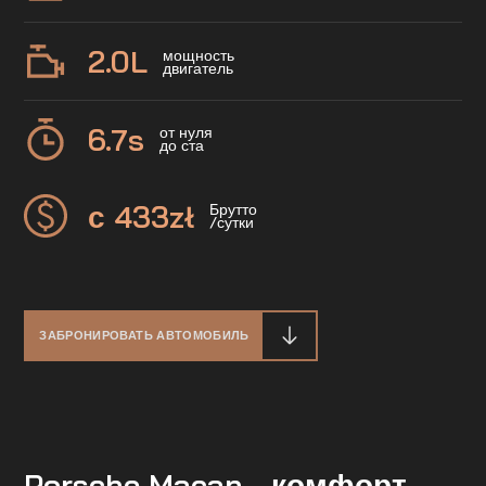
2.0
L
мощность
двигатель
6.7
s
от нуля
до ста
с 433
zł
Брутто
/сутки
ЗАБРОНИРОВАТЬ АВТОМОБИЛЬ
Porsche Macan - комфорт,