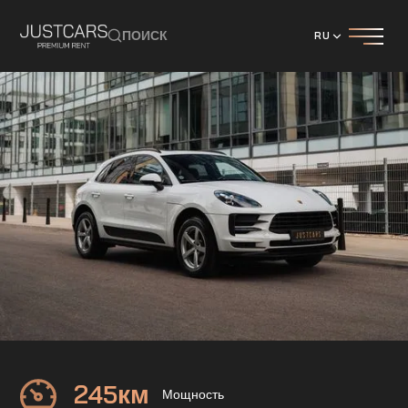
ПОИСК
RU
PORSCHE
MACAN
245
км
Мощность