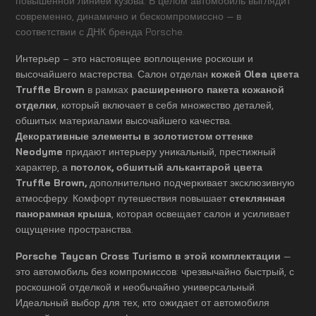
повышенной линией кузова. В целом автомобиль выглядит
современно, динамично и бескомпромиссно — в
соответствии с ДНК бренда Porsche.
Интерьер – это настоящее воплощение роскоши и
высочайшего мастерства. Салон отделан
кожей Olea цвета
Truffle Brown
в рамках
расширенного пакета кожаной
отделки
, который включает в себя множество деталей,
обшитых материалами высочайшего качества.
Декоративные элементы в золотистом оттенке
Neodyme
придают интерьеру уникальный, престижный
характер, а
потолок, обшитый алькантарой цвета
Truffle Brown,
дополнительно подчеркивает эксклюзивную
атмосферу. Комфорт путешествия повышает
стеклянная
панорамная крыша
, которая освещает салон и усиливает
ощущение пространства.
Porsche Taycan Cross Turismo в этой комплектации
—
это автомобиль без компромиссов: чрезвычайно быстрый, с
роскошной отделкой и необычайно универсальный.
Идеальный выбор для тех, кто ожидает от автомобиля