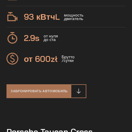
93 кВтч
L
мощность
двигатель
2.9
s
от нуля
до ста
от 600
zł
Брутто
/сутки
ЗАБРОНИРОВАТЬ АВТОМОБИЛЬ
Porsche Taycan Cross