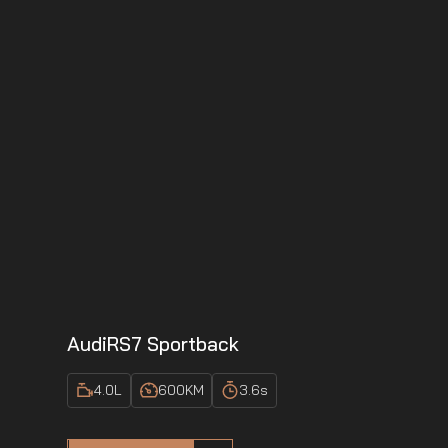
Audi
RS7 Sportback
4.0
L
600
KM
3.6
s