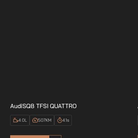
Audi
SQ8 TFSI QUATTRO
4.0
L
507
KM
4.1
s