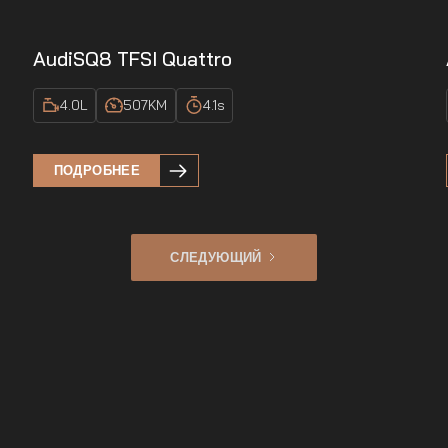
Audi
SQ8 TFSI Quattro
4.0
L
507
KM
4.1
s
ПОДРОБНЕЕ
СЛЕДУЮЩИЙ