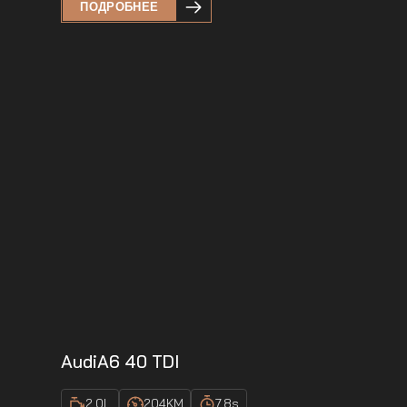
ПОДРОБНЕЕ
Audi
A6 40 TDI
2.0
L
204
KM
7.8
s