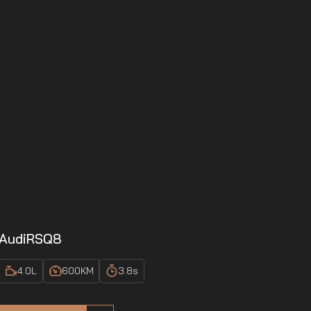
Audi
RSQ8
4.0
L
600
KM
3.8
s