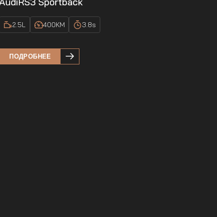
Audi
RS3 Sportback
2.5
L
400
KM
3.8
s
ПОДРОБНЕЕ