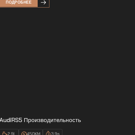
ПОДРОБНЕЕ
Audi
RS5 Производительность
2.9
L
450
KM
3.9
s