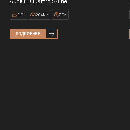
Audi
Q5 Quattro S-line
2.0
L
204
KM
7.6
s
ПОДРОБНЕЕ