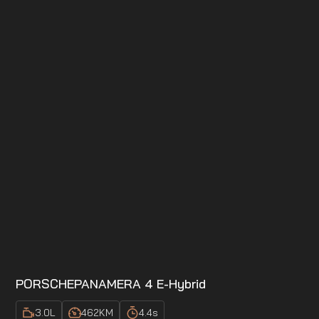
PORSCHE
PANAMERA 4 E-Hybrid
3.0
L
462
KM
4.4
s