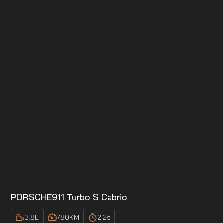
PORSCHE
911 Turbo S Cabrio
3.8
L
780
KM
2.2
s