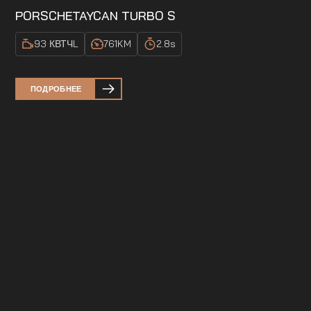
PORSCHE
TAYCAN TURBO S
93 КВТЧ
L
761
KM
2.8
s
ПОДРОБНЕЕ