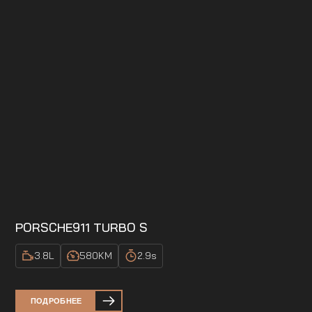
PORSCHE
911 TURBO S
3.8
L
580
KM
2.9
s
ПОДРОБНЕЕ