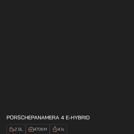
PORSCHE
PANAMERA 4 E-HYBRID
2.9
L
470
KM
4.1
s