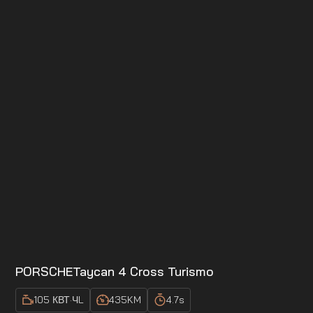
PORSCHE
Taycan 4 Cross Turismo
105 КВТ·Ч
L
435
KM
4.7
s