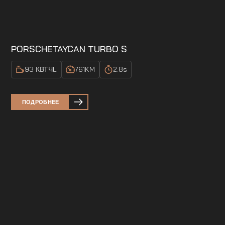
PORSCHE
TAYCAN TURBO S
93 КВТЧ
L
761
KM
2.8
s
ПОДРОБНЕЕ