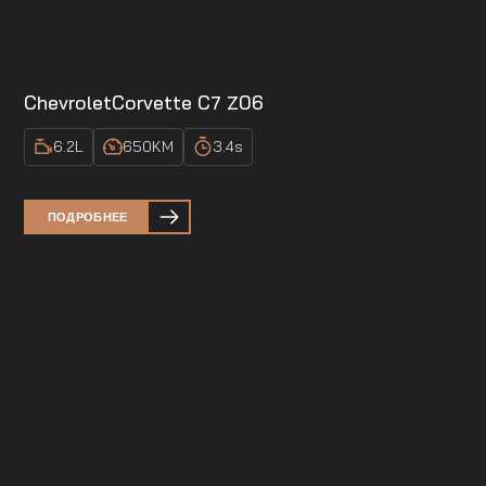
Chevrolet
Corvette C7 Z06
6.2
L
650
KM
3.4
s
ПОДРОБНЕЕ