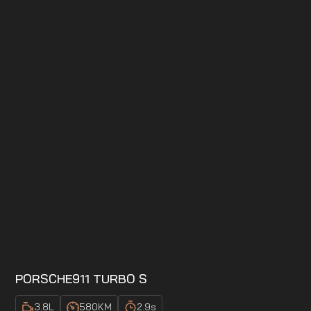
PORSCHE
911 TURBO S
3.8
L
580
KM
2.9
s