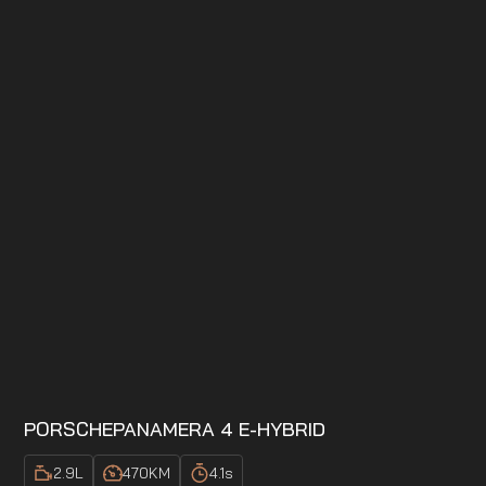
PORSCHE
PANAMERA 4 E-HYBRID
2.9
L
470
KM
4.1
s