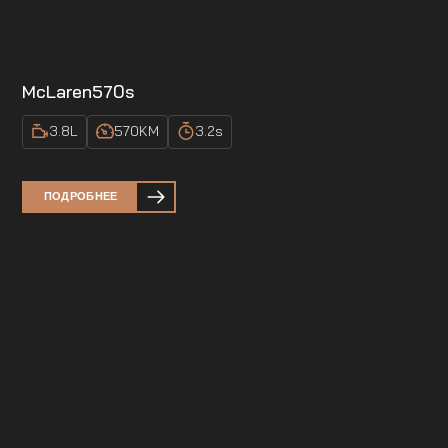
McLaren
570s
3.8
L
570
KM
3.2
s
ПОДРОБНЕЕ