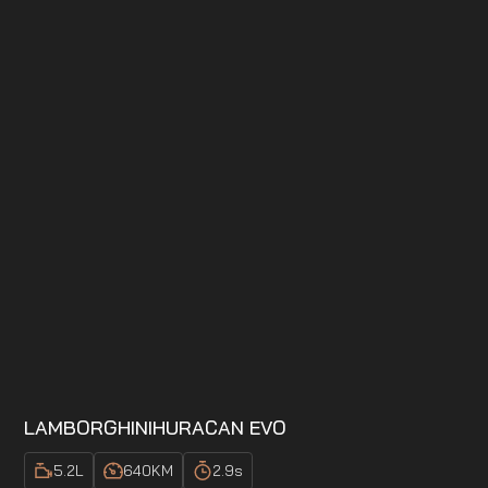
LAMBORGHINI
HURACAN EVO
5.2
L
640
KM
2.9
s