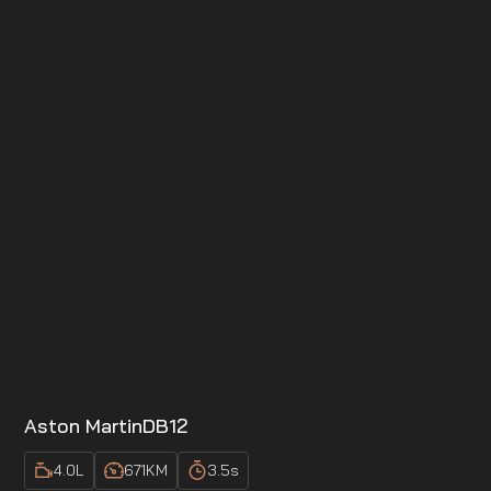
Aston Martin
DB12
4.0
L
671
KM
3.5
s